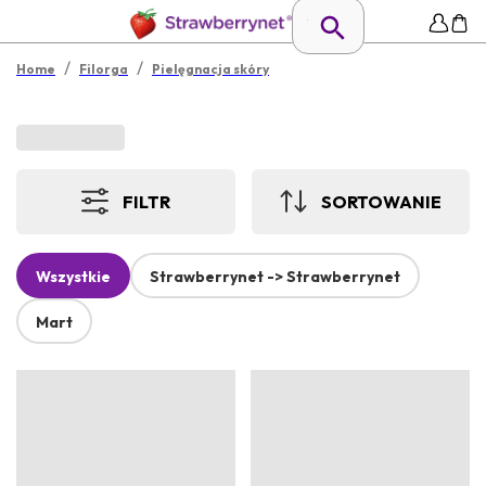
/
/
Home
Filorga
Pielęgnacja skóry
FILTR
SORTOWANIE
Wszystkie
Strawberrynet -> Strawberrynet
Mart