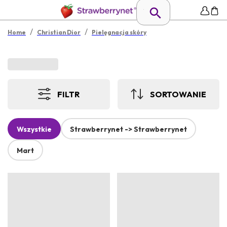
/
/
Home
Christian Dior
Pielęgnacja skóry
FILTR
SORTOWANIE
Wszystkie
Strawberrynet -> Strawberrynet
Mart