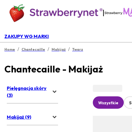
|
ZAKUPY WG MARKI
/
/
/
Home
Chantecaille
Makijaż
Twarz
Chantecaille - Makijaż
Pielęgnacja skóry
(3)
Wszystkie
S
Makijaż (9)