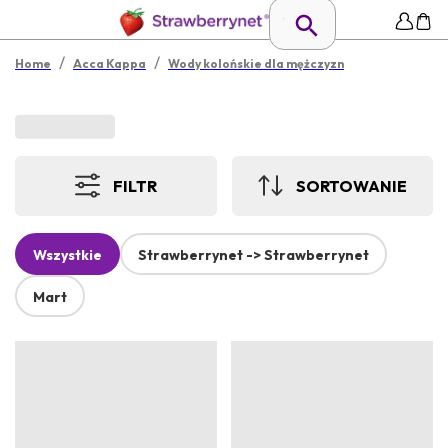
/
/
Home
Acca Kappa
Wody kolońskie dla mężczyzn
FILTR
SORTOWANIE
Wszystkie
Strawberrynet -> Strawberrynet
Mart