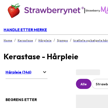
|
HANDLE ETTER MERKE
/
/
/
/
Home
Kerastase
Hårpleie
Sjampo
krøllete og bølgete hår
Kerastase - Hårpleie
Hårpleie (146)
Alle
Strawb
BEGRENS ETTER