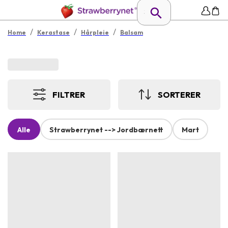
/
/
/
Home
Kerastase
Hårpleie
Balsam
FILTRER
SORTERER
Alle
Strawberrynet --> Jordbærnett
Mart