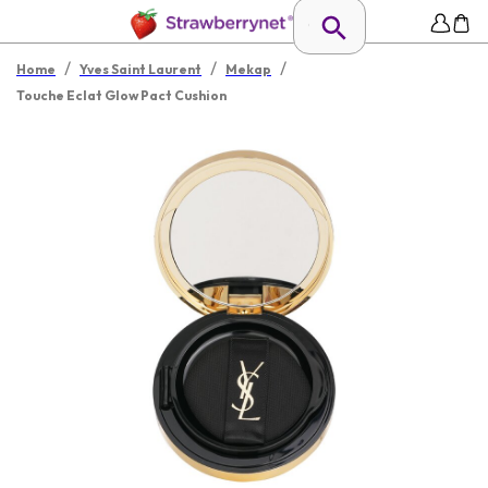
/
/
/
Home
Yves Saint Laurent
Mekap
Touche Eclat Glow Pact Cushion