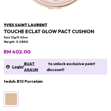
YVES SAINT LAURENT
TOUCHE ECLAT GLOW PACT CUSHION
Saiz 12g/0.42oz
Weight: 0.08KG
RM 402.00
BUAT
to unlock exclusive point
Login
/
AKAUN
discount!
teduh: B10 Porcelain