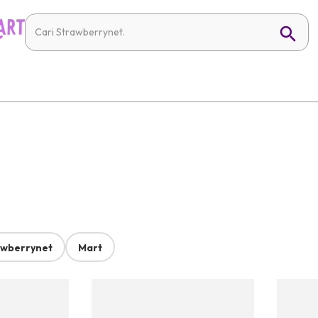
awberrynet
Mart