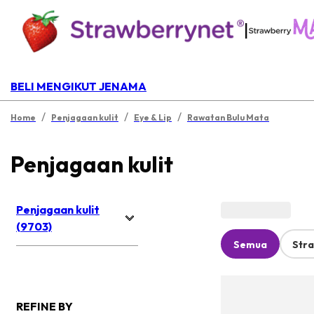
|
BELI MENGIKUT JENAMA
/
/
/
Home
Penjagaan kulit
Eye & Lip
Rawatan Bulu Mata
Penjagaan kulit
Penjagaan kulit
(9703)
Semua
Str
REFINE BY