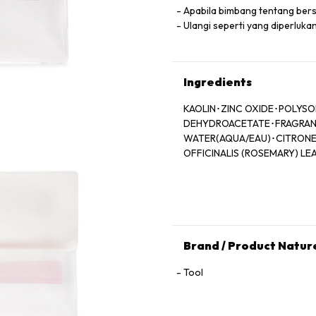
Apabila bimbang tentang bersi
Ulangi seperti yang diperluka
Ingredients
KAOLIN･ZINC OXIDE･POLYS
DEHYDROACETATE･FRAGRANCE
WATER(AQUA/EAU)･CITRONE
OFFICINALIS (ROSEMARY) LE
Brand / Product Natur
Tool