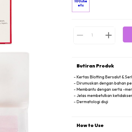
100she
ets
Butiran Produk
Kertas Blotting Bersalut & Se
Dirumuskan dengan bahan pe
Membantu dengan serta -mert
Jelas membetulkan ketidakse
Dermatologi diuji
How to Use