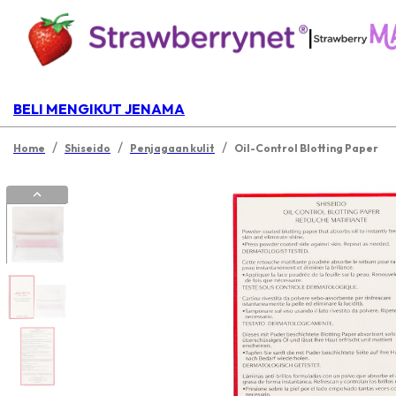
|
BELI MENGIKUT JENAMA
/
/
/
Home
Shiseido
Penjagaan kulit
Oil-Control Blotting Paper