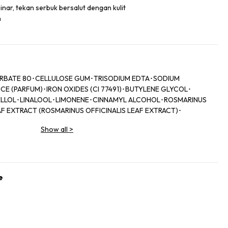
nar, tekan serbuk bersalut dengan kulit
n
ORBATE 80･CELLULOSE GUM･TRISODIUM EDTA･SODIUM
 (PARFUM)･IRON OXIDES (CI 77491)･BUTYLENE GLYCOL･
LLOL･LINALOOL･LIMONENE･CINNAMYL ALCOHOL･ROSMARINUS
AF EXTRACT (ROSMARINUS OFFICINALIS LEAF EXTRACT)･
Show all
>
e