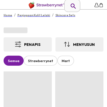
/
/
Home
Penjagaan Kulit Lelaki
Skincare Sets
PENAPIS
MENYUSUN
Semua
Strawberrynet
Mart