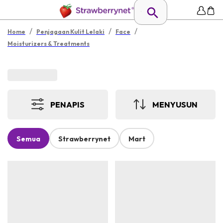
/
/
/
Home
Penjagaan Kulit Lelaki
Face
Moisturizers & Treatments
PENAPIS
MENYUSUN
Semua
Strawberrynet
Mart