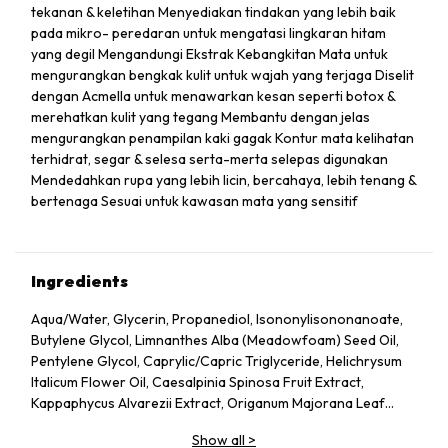
tekanan & keletihan Menyediakan tindakan yang lebih baik
pada mikro- peredaran untuk mengatasi lingkaran hitam
yang degil Mengandungi Ekstrak Kebangkitan Mata untuk
mengurangkan bengkak kulit untuk wajah yang terjaga Diselit
dengan Acmella untuk menawarkan kesan seperti botox &
merehatkan kulit yang tegang Membantu dengan jelas
mengurangkan penampilan kaki gagak Kontur mata kelihatan
terhidrat, segar & selesa serta-merta selepas digunakan
Mendedahkan rupa yang lebih licin, bercahaya, lebih tenang &
bertenaga Sesuai untuk kawasan mata yang sensitif
Ingredients
Aqua/Water, Glycerin, Propanediol, Isononylisononanoate,
Butylene Glycol, Limnanthes Alba (Meadowfoam) Seed Oil,
Pentylene Glycol, Caprylic/Capric Triglyceride, Helichrysum
Italicum Flower Oil, Caesalpinia Spinosa Fruit Extract,
Kappaphycus Alvarezii Extract, Origanum Majorana Leaf
Extract, Ruscus Aculeatus Root Extract, Centella Asiatica
Show all
>
Extract, Calendula Officinalis Flower Extract, Acmella