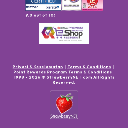
9.0 out of 10!
Privasi & Keselamatan
Terms & Conditions
Point Rewards Program Terms & Conditions
1998 -
2026
© StrawberryNET.com
All Rights
Reserved
.