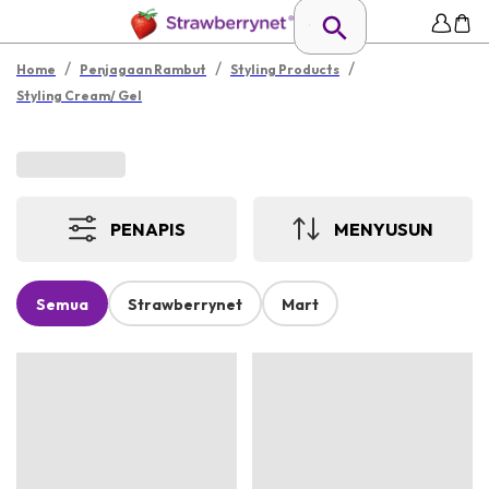
/
/
/
Home
Penjagaan Rambut
Styling Products
Styling Cream/ Gel
PENAPIS
MENYUSUN
Semua
Strawberrynet
Mart