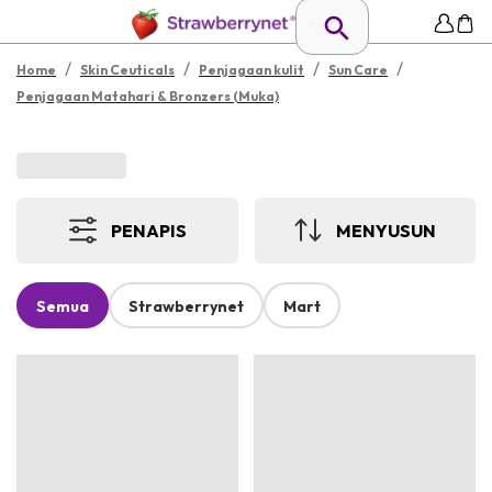
/
/
/
/
Home
Skin Ceuticals
Penjagaan kulit
Sun Care
Penjagaan Matahari & Bronzers (Muka)
PENAPIS
MENYUSUN
Semua
Strawberrynet
Mart