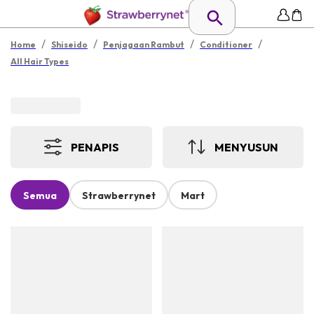
/
/
/
/
Home
Shiseido
Penjagaan Rambut
Conditioner
All Hair Types
PENAPIS
MENYUSUN
Semua
Strawberrynet
Mart