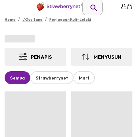
/
/
Home
L'Occitane
Penjagaan Kulit Lelaki
PENAPIS
MENYUSUN
Semua
Strawberrynet
Mart