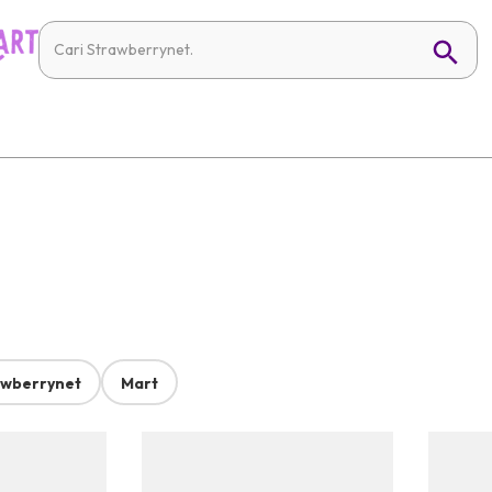
awberrynet
Mart