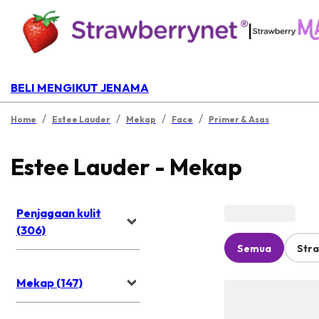
|
BELI MENGIKUT JENAMA
/
/
/
/
Home
Estee Lauder
Mekap
Face
Primer & Asas
Estee Lauder - Mekap
Penjagaan kulit
(306)
Semua
Str
Mekap (147)