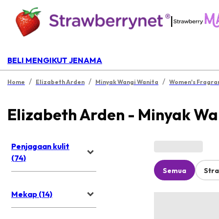
|
BELI MENGIKUT JENAMA
/
/
/
Home
Elizabeth Arden
Minyak Wangi Wanita
Women's Fragra
Elizabeth Arden - Minyak Wa
Penjagaan kulit
(74)
Semua
Str
Mekap (14)