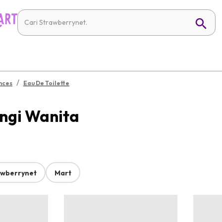
/
nces
Eau De Toilette
ngi Wanita
awberrynet
Mart