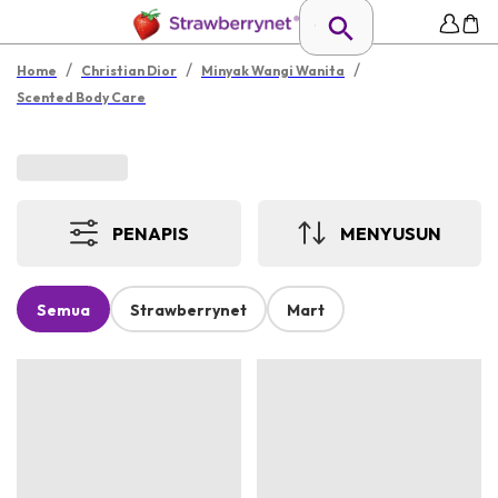
/
/
/
Home
Christian Dior
Minyak Wangi Wanita
Scented Body Care
PENAPIS
MENYUSUN
Semua
Strawberrynet
Mart