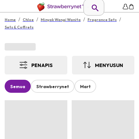
/
/
/
/
Home
Chloe
Minyak Wangi Wanita
Fragrance Sets
Sets & Coffrets
PENAPIS
MENYUSUN
Semua
Strawberrynet
Mart