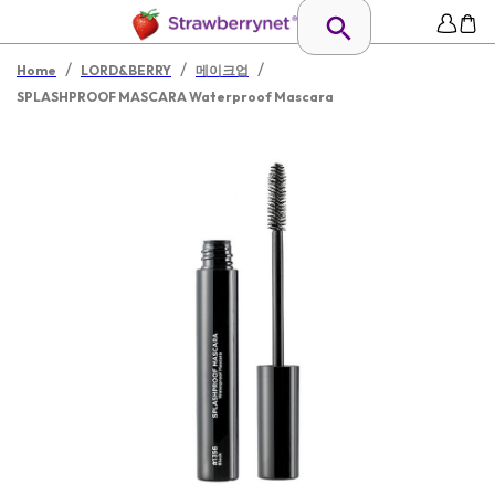
/
/
/
Home
LORD&BERRY
메이크업
SPLASHPROOF MASCARA Waterproof Mascara