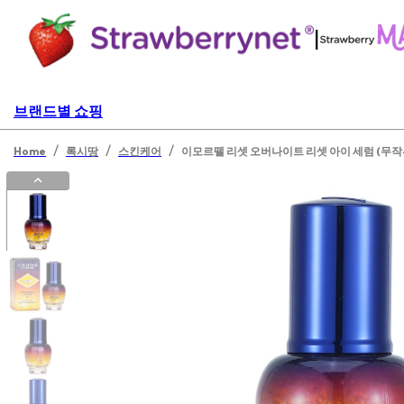
|
브랜드별 쇼핑
/
/
/
Home
록시땅
스킨케어
이모르뗄 리셋 오버나이트 리셋 아이 세럼 (무작