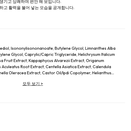
 생기고 상쾌하며 편안 해 보입니다.
취하고 활력을 불어 넣는 모습을 공개합니다.
ediol, Isononylisononanoate, Butylene Glycol, Limnanthes Alba
ene Glycol, Caprylic/Capric Triglyceride, Helichrysum Italicum
sa Fruit Extract, Kappaphycus Alvarezii Extract, Origanum
 Aculeatus Root Extract, Centella Asiatica Extract, Calendula
mella Oleracea Extract, Castor Oil/Ipdi Copolymer, Helianthus
Glycine Soja (Soybean) Oil, Caffeine, Adenosine, Maltodextrin,
모두 보기
>
 Yeast Protein, Sodium Citrate, Ammonium Glycerrhizate, Coco-
cate, Carbomer, Sodium Hyrdoxide, Alcaligenes Polysaccharides,
 Cellulose Gum, Amodimethicone, Tocopherol, Phenoxyethanol, Ci