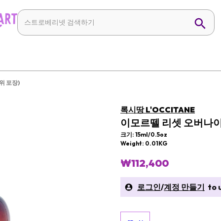
위 포장)
록시땅 L'OCCITANE
이모르뗄 리셋 오버나이트
크기: 15ml/0.5oz
Weight: 0.01KG
₩112,400
로그인
/
계정 만들기
to u