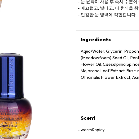
눈 윤곽이 사용 후 즉시 수분이
매끄럽고, 빛나고, 더 휴식을 
민감한 눈 영역에 적합합니다
Ingredients
Aqua/Water, Glycerin, Propan
(Meadowfoam) Seed Oil, Pentyl
Flower Oil, Caesalpinia Spino
Majorana Leaf Extract, Ruscus
Officinalis Flower Extract, Ac
Annuus (Sunflower) Seed Oil, 
Panthenol, Escin, Hydrolyzed
Caprylate/Caprate, Oleyl Eru
Disodium Edta, Xanthan Gum,
75130/Beta-Carotene.
Scent
warm&spicy