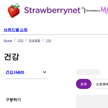
|
브랜드별 쇼핑
/
/
/
Home
건강
위생용품
기타
건강
건강 (480)
모두
스트로
구분하기