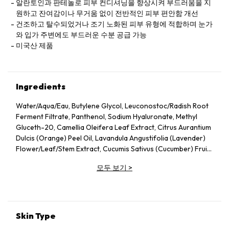
알란토인과 판테놀로 피부 컨디셔닝을 향상시켜 부드러움을 지
원하고 잔여감이나 무거움 없이 전반적인 피부 편안함 개선
건조하고 탈수되었거나 조기 노화된 피부 유형에 적합하며 눈가
와 입가 주변에도 부드러운 수분 공급 가능
미국산 제품
Ingredients
Water/Aqua/Eau, Butylene Glycol, Leuconostoc/Radish Root
Ferment Filtrate, Panthenol, Sodium Hyaluronate, Methyl
Gluceth-20, Camellia Oleifera Leaf Extract, Citrus Aurantium
Dulcis (Orange) Peel Oil, Lavandula Angustifolia (Lavender)
Flower/Leaf/Stem Extract, Cucumis Sativus (Cucumber) Fruit
Extract, Arnica Montana Flower Extract, Hedera Helix (Ivy)
모두 보기
>
Extract, Malva Sylvestris (Mallow) Flower Extract, Parietaria
Officinalis Extract, Sambucus Nigra Flower Extract,
Tocopheryl Acetate, Allantoin, Glycolipids, Polysorbate 20,
Ricinoleth-40, Aminomethyl Propanol, Citric Acid, Carbomer,
Disodium EDTA, Phenoxyethanol.
Skin Type