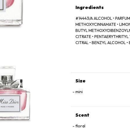
Ingredients
#14443/A ALCOHOL • PARFUM
METHOXYCINNAMATE • LIMONE
BUTYL METHOXYDIBENZOYLME
CITRATE • PENTAERYTHRITY
CITRAL • BENZYL ALCOHOL • EU
60730 (EXT. VIOLET 2)
Size
mini
Scent
floral