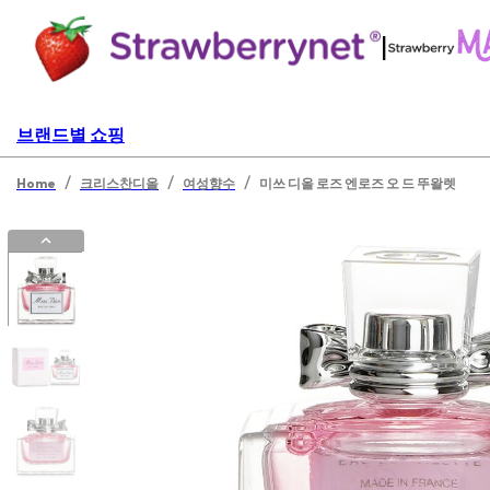
|
브랜드별 쇼핑
/
/
/
Home
크리스찬디올
여성향수
미쓰 디올 로즈 엔로즈 오 드 뚜왈렛