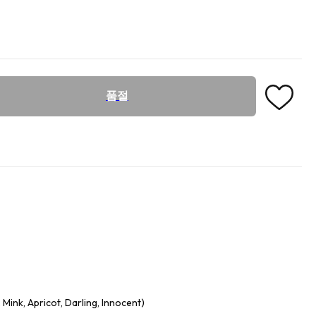
품절
ink, Apricot, Darling, Innocent)