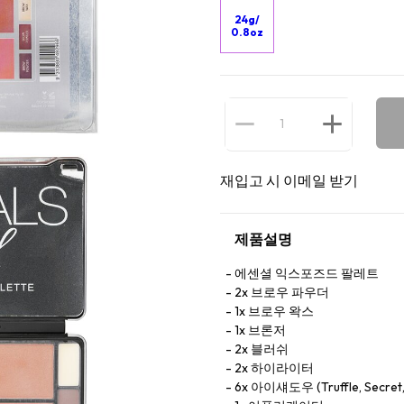
24g/
0.8oz
재입고 시 이메일 받기
제품설명
에센셜 익스포즈드 팔레트
2x 브로우 파우더
1x 브로우 왁스
1x 브론저
2x 블러쉬
2x 하이라이터
6x 아이섀도우 (Truffle, Secret, M