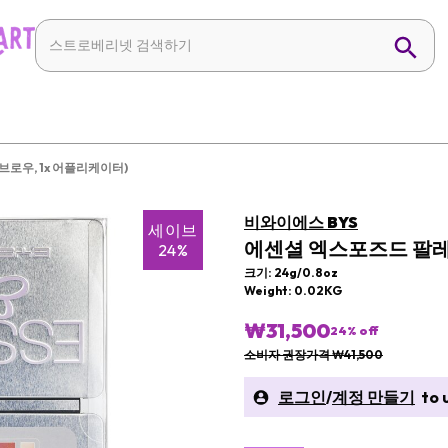
브로우, 1x 어플리케이터)
비와이에스 BYS
세이브
에센셜 엑스포즈드 팔레트
24%
크기: 24g/0.8oz
Weight: 0.02KG
₩31,500
24
% off
소비자 권장가격 ₩41,500
로그인
/
계정 만들기
to u