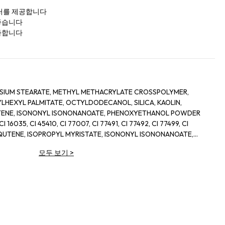
러를 제공합니다
좋습니다
사합니다
SIUM STEARATE, METHYL METHACRYLATE CROSSPOLYMER,
YLHEXYL PALMITATE, OCTYLDODECANOL, SILICA, KAOLIN,
TENE, ISONONYL ISONONANOATE, PHENOXYETHANOL POWDER
I 16035, CI 45410, CI 77007, CI 77491, CI 77492, CI 77499, CI
 SQUTENE, ISOPROPYL MYRISTATE, ISONONYL ISONONANOATE,
A ALBA, CERESIN, PHANOXYETHANOL, CI 77492, CI 77891
모두 보기
>