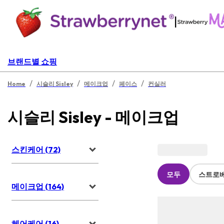
|
브랜드별 쇼핑
/
/
/
/
Home
시슬리 Sisley
메이크업
페이스
컨실러
시슬리 Sisley - 메이크업
스킨케어 (72)
모두
스트로
메이크업 (164)
헤어케어 (16)