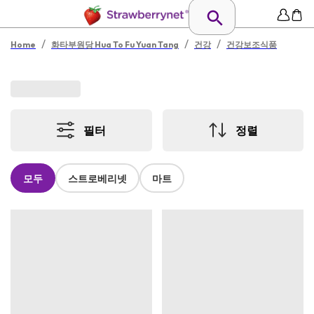
/
/
/
Home
화타부원당 Hua To Fu Yuan Tang
건강
건강보조식품
필터
정렬
모두
스트로베리넷
마트