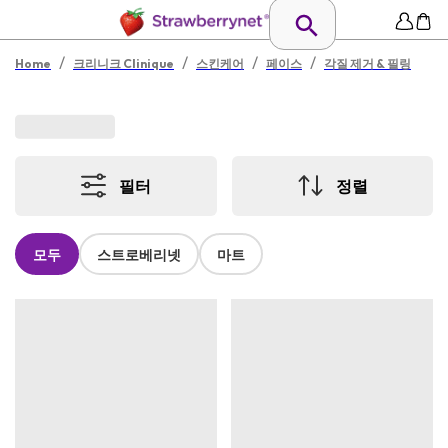
/
/
/
/
Home
크리니크 Clinique
스킨케어
페이스
각질 제거 & 필링
필터
정렬
모두
스트로베리넷
마트