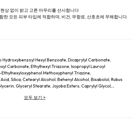
탁 현상 없이 밝고 고른 마무리를 선사합니다
포함한 모든 피부 타입에 적합하며, 비건, 무향료, 산호초에 무해합니다
o Hydroxybenzoyl Hexyl Benzoate, Dicaprylyl Carbonate,
hexyl Carbonate, Ethylhexyl Triazone, Isopropyl Lauroyl
s-Ethylhexyloxyphenol Methoxyphenyl Triazine,
cid, Silica, Cetearyl Alcohol, Behenyl Alcohol, Bisabolol, Rubus
lycerin, Glyceryl Stearate, Jojoba Esters, Caprylyl Glycol,
l Caprylate, Sodium Hydroxide, Helianthus Annuus (Sunflower)
모두 보기
>
lutamate, Xanthan Gum, Caprylhydroxamic Acid, Gossypium
ct, Mauritia Flexuosa Fruit Oil, Sodium Phytate, Polyglycerin-3,
dextrin, Plankton Extract, Perilla Frutescens Leaf Extract, Punica
ic Acid, Camellia Sinensis Leaf Extract, Hydrogenated Lecithin,
, Terminalia Ferdinandiana Fruit Extract, Lecithin, Alanyl
tide-177, Phenylalanine, Potassium Sorbate, Sisymbrium Irio Seed