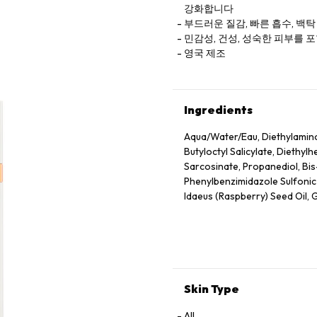
강화합니다
부드러운 질감, 빠른 흡수, 백
민감성, 건성, 성숙한 피부를 
영국 제조
Ingredients
Aqua/Water/Eau, Diethylamin
Butyloctyl Salicylate, Diethyl
Sarcosinate, Propanediol, Bi
Phenylbenzimidazole Sulfonic A
Idaeus (Raspberry) Seed Oil, G
Hydroxyacetophenone, Glycery
Seed Wax, Sodium Stearoyl G
Herbaceum (Cotton) Seed Extra
Hydrolyzed Rice Protein, Malto
Granatum Flower Extract, Citr
Tocopheryl Acetate, Tocopherol
Skin Type
Glutamine, Arginine, Oligopep
Oil, Sodium Chloride.
All