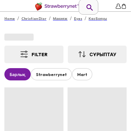
/
/
/
/
Home
Christian Dior
Макияж
Eyes
Көз Бояуы
FILTER
СҰРЫПТАУ
Барлық
Strawberrynet
Mart