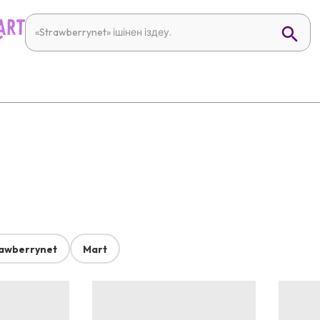
awberrynet
Mart