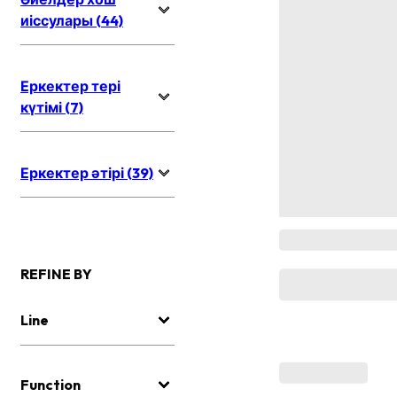
иіссулары (44)
Еркектер тері
күтімі (7)
Еркектер әтірі (39)
REFINE BY
Line
Function