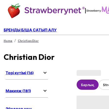
|
БРЕНДЫ Б/ША САТЫП АЛУ
/
Home
Christian Dior
Christian Dior
Тері күтімі (16)
Барлық
Str
Макияж (181)
Әйелдер хош