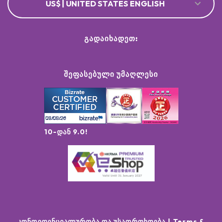
US$ | UNITED STATES ENGLISH
ᲒᲐᲓᲐᲘᲮᲐᲓᲔᲗ:
ᲨᲔᲤᲐᲡᲔᲑᲣᲚᲘ ᲣᲛᲐᲦᲚᲔᲡᲘ
10-დან 9.0!
კონფიდენციალურობა და უსაფრთხოება
Terms &