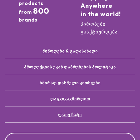
products
Anywhere
800
from
in the world!
brands
პირობები
გააქტიურდება
ᲛᲘᲬᲝᲓᲔᲑᲐ & ᲒᲐᲓᲐᲡᲐᲮᲐᲓᲘ
ᲞᲠᲝᲓᲣᲥᲪᲘᲘᲡ ᲣᲙᲐᲜ ᲓᲐᲑᲠᲣᲜᲔᲑᲘᲡ ᲞᲝᲚᲘᲢᲘᲙᲐ
ᲮᲨᲘᲠᲐᲓ ᲓᲐᲡᲛᲣᲚᲘ ᲙᲘᲗᲮᲕᲔᲑᲘ
ᲓᲐᲒᲕᲘᲙᲐᲕᲨᲘᲠᲓᲘᲗ
ᲚᲐᲘᲕ ᲩᲐᲢᲘ