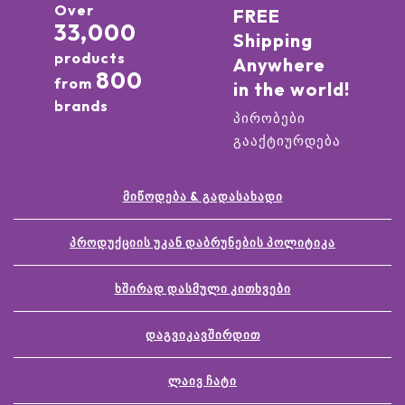
Over
FREE
33,000
Shipping
products
Anywhere
800
from
in the world!
brands
პირობები
გააქტიურდება
ᲛᲘᲬᲝᲓᲔᲑᲐ & ᲒᲐᲓᲐᲡᲐᲮᲐᲓᲘ
ᲞᲠᲝᲓᲣᲥᲪᲘᲘᲡ ᲣᲙᲐᲜ ᲓᲐᲑᲠᲣᲜᲔᲑᲘᲡ ᲞᲝᲚᲘᲢᲘᲙᲐ
ᲮᲨᲘᲠᲐᲓ ᲓᲐᲡᲛᲣᲚᲘ ᲙᲘᲗᲮᲕᲔᲑᲘ
ᲓᲐᲒᲕᲘᲙᲐᲕᲨᲘᲠᲓᲘᲗ
ᲚᲐᲘᲕ ᲩᲐᲢᲘ