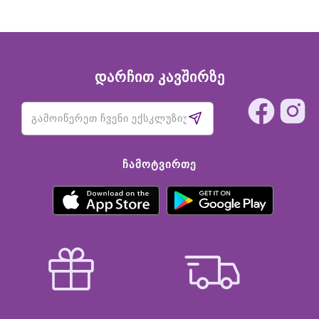
დარჩით კავშირზე
ᲩᲐᲛᲝᲢᲕᲘᲠᲗᲔ