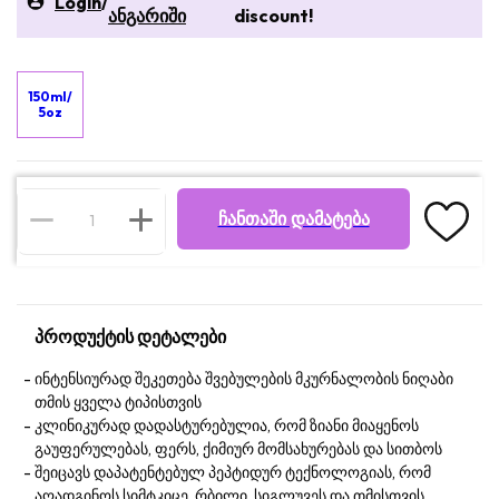
Login
/
ანგარიში
discount!
150ml/
5oz
ᲩᲐᲜᲗᲐᲨᲘ ᲓᲐᲛᲐᲢᲔᲑᲐ
პროდუქტის დეტალები
ინტენსიურად შეკეთება შვებულების მკურნალობის ნიღაბი
თმის ყველა ტიპისთვის
კლინიკურად დადასტურებულია, რომ ზიანი მიაყენოს
გაუფერულებას, ფერს, ქიმიურ მომსახურებას და სითბოს
შეიცავს დაპატენტებულ პეპტიდურ ტექნოლოგიას, რომ
აღადგინოს სიმტკიცე, რბილი, სიგლუვეს და თმისთვის