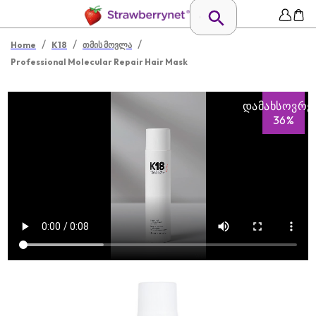
/
/
/
Home
K18
თმის მოვლა
Professional Molecular Repair Hair Mask
ᲓᲐᲛᲐᲮᲡᲝᲕᲠᲔ
36%