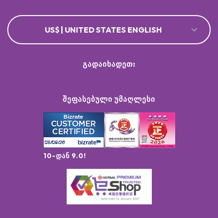
US$ | UNITED STATES ENGLISH
ᲒᲐᲓᲐᲘᲮᲐᲓᲔᲗ:
ᲨᲔᲤᲐᲡᲔᲑᲣᲚᲘ ᲣᲛᲐᲦᲚᲔᲡᲘ
10-დან 9.0!