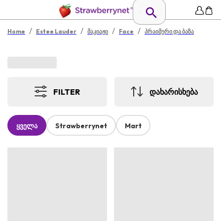
/
/
/
/
Home
Estee Lauder
მაკიაჟი
Face
პრაიმერი და ბაზა
FILTER
ᲓᲐᲮᲐᲠᲘᲡᲮᲔᲑᲐ
ყველა
Strawberrynet
Mart