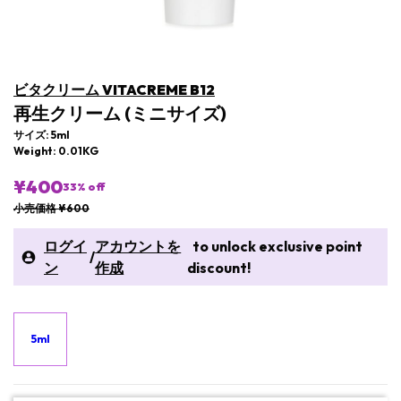
ビタクリーム VITACREME B12
再生クリーム (ミニサイズ)
サイズ: 5ml
Weight: 0.01KG
¥400
33
% off
小売価格 ¥600
ログイ
アカウントを
to unlock exclusive point
/
ン
作成
discount!
5ml