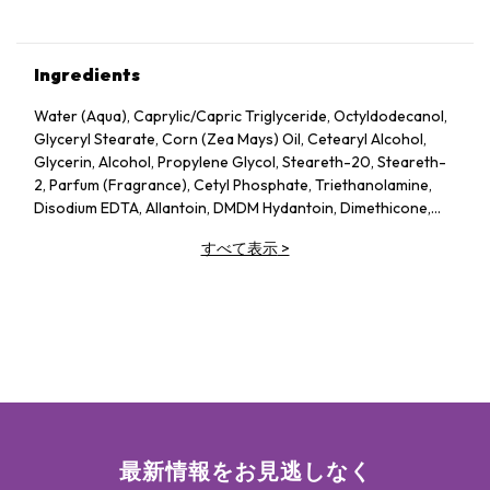
Ingredients
Water (Aqua), Caprylic/Capric Triglyceride, Octyldodecanol,
Glyceryl Stearate, Corn (Zea Mays) Oil, Cetearyl Alcohol,
Glycerin, Alcohol, Propylene Glycol, Steareth-20, Steareth-
2, Parfum (Fragrance), Cetyl Phosphate, Triethanolamine,
Disodium EDTA, Allantoin, DMDM Hydantoin, Dimethicone,
Carbomer, Benzyl Salicylate, Linalool, Cyanocobalamin,
すべて表示
>
Salicylic Acid, Limonene, Benzyl Benzoate, Iodopropynyl
Butylcarbamate, Butylphenyl Methylpropional, Geraniol,
Citronellol, Citral, Coumarin, Hydroxyisohexyl 3-
Cyclohexene Carboxaldehyde
最新情報をお見逃しなく