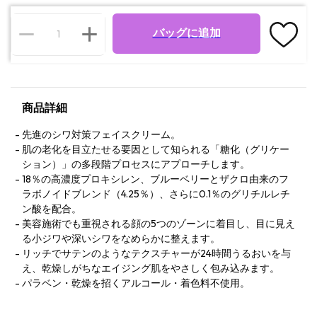
バッグに追加
商品詳細
先進のシワ対策フェイスクリーム。
肌の老化を目立たせる要因として知られる「糖化（グリケー
ション）」の多段階プロセスにアプローチします。
18％の高濃度プロキシレン、ブルーベリーとザクロ由来のフ
ラボノイドブレンド（4.25％）、さらに0.1％のグリチルレチ
ン酸を配合。
美容施術でも重視される顔の5つのゾーンに着目し、目に見え
る小ジワや深いシワをなめらかに整えます。
リッチでサテンのようなテクスチャーが24時間うるおいを与
え、乾燥しがちなエイジング肌をやさしく包み込みます。
パラベン・乾燥を招くアルコール・着色料不使用。