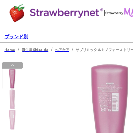
|
ブランド別
/
/
/
Home
資生堂 Shiseido
ヘアケア
サブリミック ルミノフォース トリ