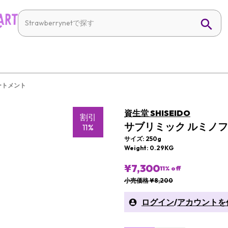
ートメント
資生堂 SHISEIDO
割引
サブリミック ルミノフ
11%
サイズ: 250g
Weight: 0.29KG
¥7,300
11
% off
小売価格 ¥8,200
ログイン
/
アカウントを