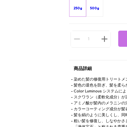
250g
500g
商品詳細
染めた髪の修復用トリートメ
髪色の退色を防ぎ、髪を柔ら
Color Luminous シ
スクワラン（柔軟化成分）が
アミノ酸が髪内のメラニンの
カラーコーティング成分が髪
髪を絹のように美しくし、同
粗い髪を修復し、しなやかさ
「液体宝石」と称される貴重