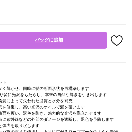
バッグに追加
ント
かく輝かせ、同時に髪の断面形状を再構築します
ステムにより髪に光沢をもたらし、本来の自然な輝きを引き出します
染髪によって失われた脂質と水分を補充
穴を修復し、高い光沢のオイルで髪を覆います
表面を覆い、退色を防ぎ、魅力的な光沢を際立たせます
時に紫外線などの外部のダメージを遮断し、退色を予防します
と弾力を取り戻します
なバラの香りを使用し、上品に広がるローズブーケのような優雅