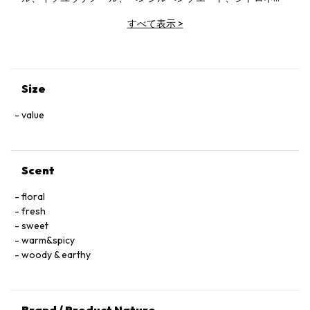
ール。
すべて表示
>
Size
value
Scent
floral
fresh
sweet
warm&spicy
woody & earthy