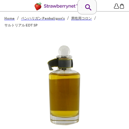
/
/
/
Home
ペンハリガン Penhaligon's
男性用コロン
サルトリアル EDT SP