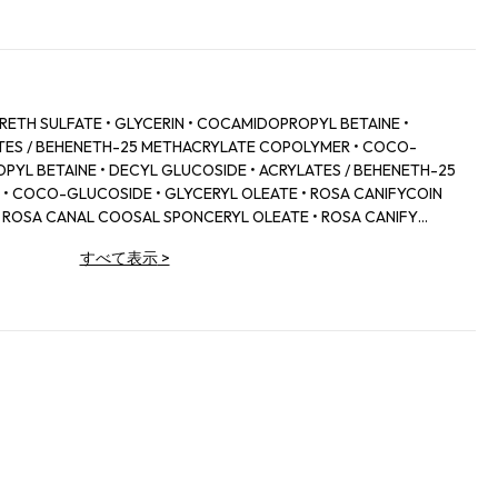
RETH SULFATE • GLYCERIN • COCAMIDOPROPYL BETAINE •
TES / BEHENETH-25 METHACRYLATE COPOLYMER • COCO-
PYL BETAINE • DECYL GLUCOSIDE • ACRYLATES / BEHENETH-25
 COCO-GLUCOSIDE • GLYCERYL OLEATE • ROSA CANIFYCOIN
 ROSA CANAL COOSAL SPONCERYL OLEATE • ROSA CANIFY
N EXTRACIN NTRACTA NTRACTORATE • CATROSIFN COOSCERYL
すべて表示
>
A (CATROSIFYL OTRACT) NTRACTAR NTRACTAN OTRACTAN
RIDES CITRATE • TOCOPHERYL ACETATE • POLYQUATERNIUM-7 •
 • TOCOPHEROL • HELIANTHUS ANNUUS (SUNFLOWER) SPROUT
NATED CASTOR OIL • PEG-3 ACERNTEAPRYLATE • CARQUONLY-
ATE • PEG-3 DISTEAPIDARRY-COQUONLY-COQUONLY-10
GLYCOL • SODIUM CHLORIDE • SODIUM BENZOATE •
(FRAGRANCE) • CI 42090 (BLUE) *