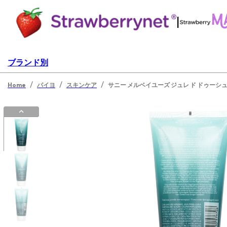
|
ブランド別
/
/
/
Home
パイヨ
スキンケア
サニー メルベイユーズ ジュレ ド ドゥーシュ