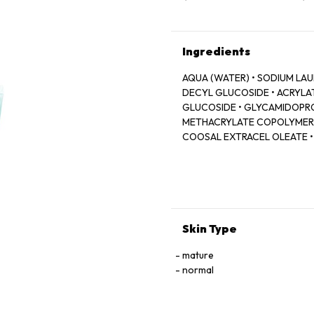
Ingredients
AQUA (WATER) • SODIUM LAU
DECYL GLUCOSIDE • ACRYLA
GLUCOSIDE • GLYCAMIDOPRO
METHACRYLATE COPOLYMER •
COOSAL EXTRACEL OLEATE •
COOSAL SPONCERYL OTRACI
OTECERYL OTRACEL OTRACT
COOSCERYL OLE PALM GLYCE
HIPPOPHAE RHAMNOIDES OIL
EXTRACT • PEG-40 HYDROGE
COQUONLY-10 ACID-COQUON
Skin Type
BENZOIC ACID • PROPYLENE 
PHENOXYETHANOL • PERFUME 
mature
normal