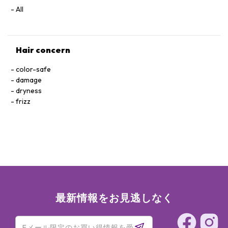
Persea Gratissima (Avocado) Oil, Vitis Vinifera (Grape) Seed
All
Oil, Laureth-9, Trideceth-12, Butylene Glycol, Citric Acid,
Anthemifolis Concinna Extract, Silica, Acetic Acid, Etidronic
Acid, Pentaerythrityl Tetra-Di-T-Butyl
Hair concern
Hydroxyhydrocinnamate, Propylene Glycol, Sodium Acetate,
PEG-4 Laurate, PEG-4 Dilaurate, BHT, Hydrolyzed Hyaluronic
color-safe
Acid, PEG-4, Pseudozyma Epicola/Camellia Sinensis Seed Oil
damage
Ferment Filtrate, Pseudozyma Epicola/Argania Spinosa
dryness
Kernel Oil Ferment Filtrate, Tocopheryl Linoleate/Oleate,
frizz
Helianthus Annuus (Sunflower) Seed Oil, Quaternium-95,
Propanediol, Helianthus Annuus (Sunflower) Seed Extract,
PEG-8, Punica Granatum Extract, Morinda Citrifolia Fruit
Extract, Euterpe Oleracea Fruit Extract, Hydroxyethyl
Serinate, Palmitoyl Myristyl Serinate, Sodium
Dehydroacetate, Tocopheryl, Hydroxychromanate, Biotin,
Benzoic Acid, Potassium Sorbate, Fragrance (Parfum), Citral,
Hexyl Cinnamal, Limonene.
最新情報をお見逃しなく