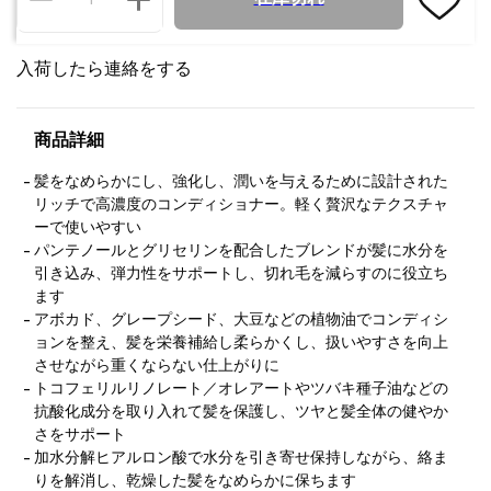
入荷したら連絡をする
商品詳細
髪をなめらかにし、強化し、潤いを与えるために設計された
リッチで高濃度のコンディショナー。軽く贅沢なテクスチャ
ーで使いやすい
パンテノールとグリセリンを配合したブレンドが髪に水分を
引き込み、弾力性をサポートし、切れ毛を減らすのに役立ち
ます
アボカド、グレープシード、大豆などの植物油でコンディシ
ョンを整え、髪を栄養補給し柔らかくし、扱いやすさを向上
させながら重くならない仕上がりに
トコフェリルリノレート／オレアートやツバキ種子油などの
抗酸化成分を取り入れて髪を保護し、ツヤと髪全体の健やか
さをサポート
加水分解ヒアルロン酸で水分を引き寄せ保持しながら、絡ま
りを解消し、乾燥した髪をなめらかに保ちます