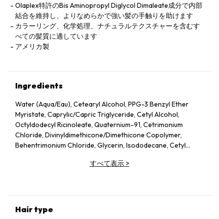
Olaplex特許のBis Aminopropyl Diglycol Dimaleate成分で内部
結合を維持し、よりなめらかで強い髪の手触りを助けます
カラーリング、化学処理、ナチュラルテクスチャーを含むす
べての髪質に適しています
アメリカ製
Ingredients
Water (Aqua/Eau), Cetearyl Alcohol, PPG-3 Benzyl Ether
Myristate, Caprylic/Capric Triglyceride, Cetyl Alcohol,
Octyldodecyl Ricinoleate, Quaternium-91, Cetrimonium
Chloride, Divinyldimethicone/Dimethicone Copolymer,
Behentrimonium Chloride, Glycerin, Isododecane, Cetyl
Esters, Bis-Aminopropyl Diglycol Dimaleate, Panthenol,
すべて表示
>
Phospholipids, Dimethicone PEG-7 Isostearate,
Hydroxypropyl Guar, Glycine Soya (Soybean) Oil, PEG-45M,
PEG-7 Amodimethicone, Amodimethicone, C12-13 Pareth-23,
C12-13 Pareth-3, Disodium EDTA, Polysilicone-15, Camellia
Sinensis Seed Oil, C11-15 Pareth-7, Sodium Polyaspartate,
Hair type
Hydroxypropyl Cyclodextrin, Crambe Abyssinica Seed Oil,