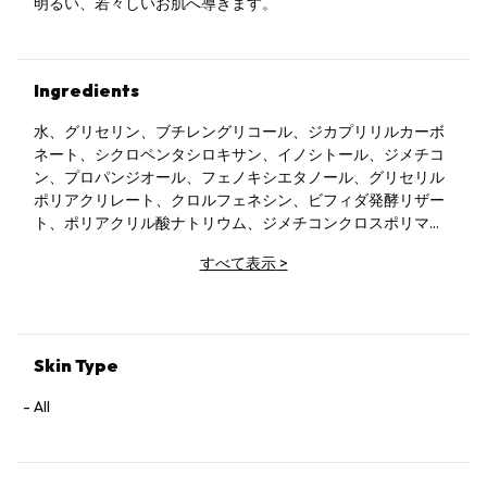
明るい、若々しいお肌へ導きます。
Ingredients
水、グリセリン、ブチレングリコール、ジカプリリルカーボ
ネート、シクロペンタシロキサン、イノシトール、ジメチコ
ン、プロパンジオール、フェノキシエタノール、グリセリル
ポリアクリレート、クロルフェネシン、ビフィダ発酵リザー
ト、ポリアクリル酸ナトリウム、ジメチコンクロスポリマ
ー、ジメチコノール、ビス-PEG / PPG-20/5 PEG / PPG-20/5
すべて表示
>
ジメチコン、メトキシPEG / PPG-25 /ジメチコン、ポリグリ
セリン-10ラウレート、ジスルフィドEDTA、加水分解ヒアル
ロン酸、ヒアルロン酸ナトリウム、香料、カプリル酸/カプリ
ン酸トリグリセリド、ラウレス-23、ラウレス-4、モラセ
ス、ベイカリン、アスペルギルス発酵物、1,2-ブチレングリ
Skin Type
コール、グリセリルグルコシド、トコフェロール、ベンゾ酸
ナトリウム、オリザサティバ（米）粕エキス、ソルベートカ
All
リウム、酢酸、ミロサムナスフラベリフォリアリーフ/茎エキ
ス、乳酸、アスコルビン酸、クエン酸