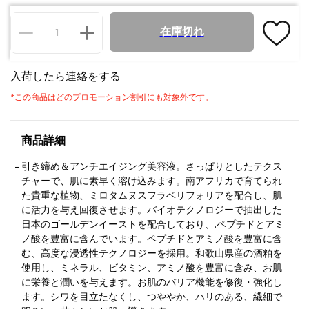
在庫切れ
入荷したら連絡をする
*
この商品はどのプロモーション割引にも対象外です。
商品詳細
引き締め＆アンチエイジング美容液。さっぱりとしたテクス
チャーで、肌に素早く溶け込みます。南アフリカで育てられ
た貴重な植物、ミロタムヌスフラベリフォリアを配合し、肌
に活力を与え回復させます。バイオテクノロジーで抽出した
日本のゴールデンイーストを配合しており、.ペプチドとアミ
ノ酸を豊富に含んでいます。ペプチドとアミノ酸を豊富に含
む、高度な浸透性テクノロジーを採用。和歌山県産の酒粕を
使用し、ミネラル、ビタミン、アミノ酸を豊富に含み、お肌
に栄養と潤いを与えます。お肌のバリア機能を修復・強化し
ます。シワを目立たなくし、つややか、ハリのある、繊細で