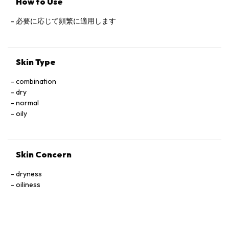
How to Use
必要に応じて頻繁に適用します
Skin Type
combination
dry
normal
oily
Skin Concern
dryness
oiliness