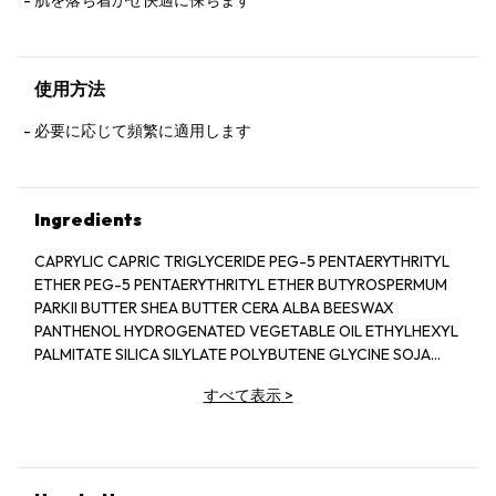
肌を落ち着かせ快適に保ちます
使用方法
必要に応じて頻繁に適用します
Ingredients
CAPRYLIC CAPRIC TRIGLYCERIDE PEG-5 PENTAERYTHRITYL
ETHER PEG-5 PENTAERYTHRITYL ETHER BUTYROSPERMUM
PARKII BUTTER SHEA BUTTER CERA ALBA BEESWAX
PANTHENOL HYDROGENATED VEGETABLE OIL ETHYLHEXYL
PALMITATE SILICA SILYLATE POLYBUTENE GLYCINE SOJA
SOYBEAN STEROLS AQUA WATER SODIUM SACCHARIN
すべて表示
>
MYRISTYL MALATE PHOSPHONIC ACID PENTAERYTHRITYL
TETRA-DI-BUTYL HYDROXYHYDROCINNAMATE