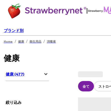
|
ブランド別
/
/
/
Home
健康
衛生用品
消毒液
健康
健康 (477)
全て
ストロ
絞り込み