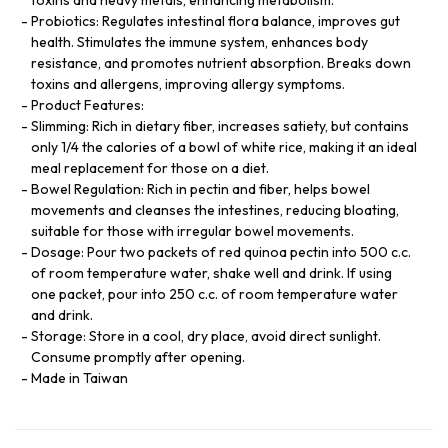
Probiotics: Regulates intestinal flora balance, improves gut
health. Stimulates the immune system, enhances body
resistance, and promotes nutrient absorption. Breaks down
toxins and allergens, improving allergy symptoms.
Product Features:
Slimming: Rich in dietary fiber, increases satiety, but contains
only 1/4 the calories of a bowl of white rice, making it an ideal
meal replacement for those on a diet.
Bowel Regulation: Rich in pectin and fiber, helps bowel
movements and cleanses the intestines, reducing bloating,
suitable for those with irregular bowel movements.
Dosage: Pour two packets of red quinoa pectin into 500 c.c.
of room temperature water, shake well and drink. If using
one packet, pour into 250 c.c. of room temperature water
and drink.
Storage: Store in a cool, dry place, avoid direct sunlight.
Consume promptly after opening.
Made in Taiwan