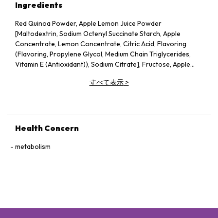
Ingredients
Red Quinoa Powder, Apple Lemon Juice Powder
[Maltodextrin, Sodium Octenyl Succinate Starch, Apple
Concentrate, Lemon Concentrate, Citric Acid, Flavoring
(Flavoring, Propylene Glycol, Medium Chain Triglycerides,
Vitamin E (Antioxidant)), Sodium Citrate], Fructose, Apple
Pectin, Dried Apple Pieces, Guar Gum, Silicon Dioxide, Vitamin
すべて表示
>
C, Probiotics (Lactobacillus acidophilus, Lactococcus lactis,
Bifidobacterium bifidum), Konjac Powder.
Health Concern
metabolism