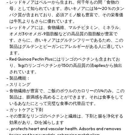
レッドキノアはペルーから生まれ、何千年もの間「食物の
母」として知られています。赤いキノアには16〜20％のタン
パク質が含まれており、必須アミノ酸も豊富で、その栄養価
は牛乳よりもさらに優れています。
レッドキノアには、食物繊維、マルチビタミン、ミネラル、
オメガ3やオメガ-9脂肪酸などの高品質の脂肪酸が豊富で
す。さらに、赤いキノアはグルテンフリーであるため、この
製品はグルテンとビーガンにアレルギーがある人に適してい
ます。
Red Quinoa Pectin Plusにはリンゴのペクチンも含まれてお
り、1kgのリンゴペクチンが150の高品質の清apllesから抽出
されています。
製品機能：
スリミング
食物繊維が豊富で、ご飯のボウルのカロリーの1/4のみ。この
製品は、膨満感を高めることができます。それは食事をして
いるあなたにとって完璧な食事の代替品です。
ガットケアと下剤
その豊富なリンゴのペクチンと繊維は、下剤と腸を浄化する
効果があり、DIを減らします
, protects heart and vascular health. Adsorbs and removes
toxins and heavy metals, enhancing metabolism.