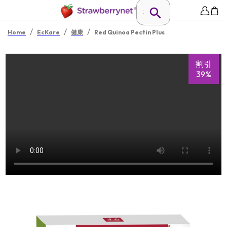
/
/
/
Home
EcKare
健康
Red Quinoa Pectin Plus
割引
39%