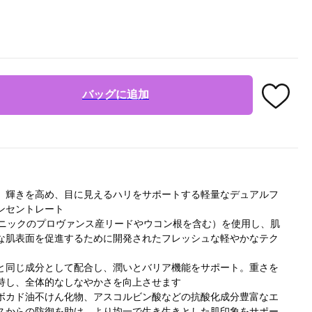
バッグに追加
、輝きを高め、目に見えるハリをサポートする軽量なデュアルフ
ンセントレート
ガニックのプロヴァンス産リードやウコン根を含む）を使用し、肌
な肌表面を促進するために開発されたフレッシュな軽やかなテク
と同じ成分として配合し、潤いとバリア機能をサポート。重さを
持し、全体的なしなやかさを向上させます
ボカド油不けん化物、アスコルビン酸などの抗酸化成分豊富なエ
スからの防御を助け、より均一で生き生きとした肌印象をサポー