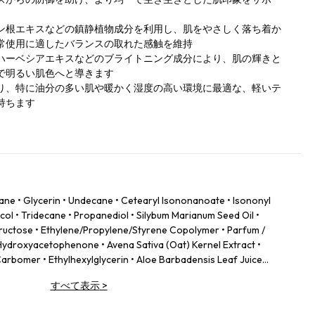
ン根エキスなどの鎮静植物成分を利用し、肌をやさしく落ち着か
常使用に適したバランスの取れた感触を維持
ハーベシアエキスなどのブライトニング成分により、肌の輝きと
で明るい肌色へと導きます
り、特に油分の多い肌や暖かく湿度の高い環境に最適な、軽いテ
持ちます
kane • Glycerin • Undecane • Cetearyl Isononanoate • Isononyl
ol • Tridecane • Propanediol • Silybum Marianum Seed Oil •
 Fructose • Ethylene/Propylene/Styrene Copolymer • Parfum /
ydroxyacetophenone • Avena Sativa (Oat) Kernel Extract •
Carbomer • Ethylhexylglycerin • Aloe Barbadensis Leaf Juice
Hyaluronate • Theobroma Cacao (Cocoa) Extract •
すべて表示
>
• Aesculus Hippocastanum (Horse Chestnut) Extract •
/Leaf Extract • Butylene/Ethylene/Styrene Copolymer • Disodium