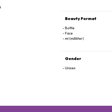
Beauty Format
Bottle
Face
ml (milliliter)
Gender
Unisex