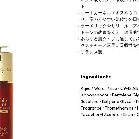
ト
オートカーネルエキスやウコ
せ、変わりやすい気候での日
ターメリックやサリコルニア
トーンの改善を支え、健康的
あらゆる肌タイプに適してお
クスチャーと素早い吸収性を
フランス製
Ingredients
Aqua / Water / Eau • C9‑12 Al
Isononanoate • Pentylene Glyc
Squalane • Butylene Glycol •
Fragrance • Tromethamine • H
Tocopheryl Acetate • Escin • 
Powder • Sodium Acetylated 
Caprylic/Capric Triglyceride 
Leontopodium Alpinum Flower