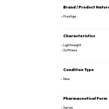
Brand / Product Natur
Prestige
Characteristics
Lightweight
Softness
Condition Type
New
Pharmaceutical Form
Serum