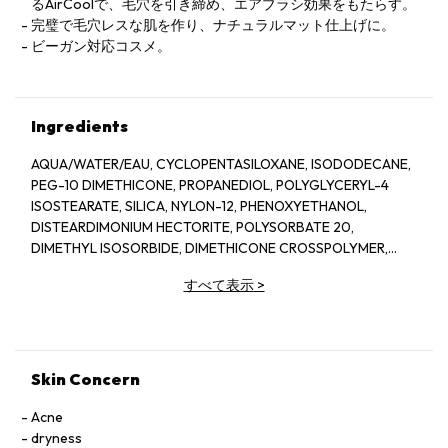
るAirCoolで、毛穴を引き締め、エアブラシ効果をもたらす。
完璧で毛穴レスな肌を作り、ナチュラルマット仕上げに。
ビーガン対応コスメ。
Ingredients
AQUA/WATER/EAU, CYCLOPENTASILOXANE, ISODODECANE,
PEG-10 DIMETHICONE, PROPANEDIOL, POLYGLYCERYL-4
ISOSTEARATE, SILICA, NYLON-12, PHENOXYETHANOL,
DISTEARDIMONIUM HECTORITE, POLYSORBATE 20,
DIMETHYL ISOSORBIDE, DIMETHICONE CROSSPOLYMER,
TRIETHOXYCAPRYLYLSILANE, MENTHYL PCA, SODIUM
すべて表示
>
DEHYDROACETATE, ARGININE PCA, ALUMINUM HYDROXIDE,
TOCOPHERYL ACETATE, PARFUM (FRAGRANCE), ISOMALT,
SODIUM PHYTATE, PHAEODACTYLUM TRICORNUTUM
EXTRACT, ACETYL TETRAPEPTIDE-11, ACETYL
TETRAPEPTIDE-9, ALCOHOL, PHYTOL, ALPHA-ISOMETHYL
Skin Concern
IONONE, BENZYL SALICYLATE, CITRONELLOL, LIMONENE, [+/-
TITANIUM DIOXIDE (CI 77891), IRON OXIDES (CI 77491, CI
Acne
77492, CI 77499)].
dryness