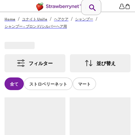
/
/
/
/
Home
ユナイト Unite
ヘアケア
シャンプー
シャンプー - ブロンド/シルバーヘア用
フィルター
並び替え
全て
ストロベリーネット
マート