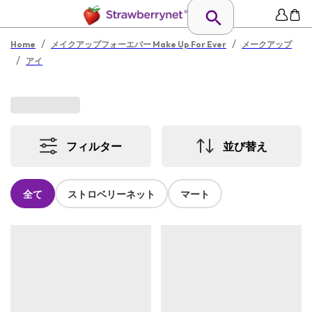
/
/
Home
メイクアップフォーエバー Make Up For Ever
メークアップ
/
アイ
フィルター
並び替え
全て
ストロベリーネット
マート