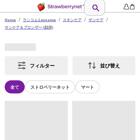
/
/
/
/
Home
ランコム Lancome
スキンケア
サンケア
サンケア＆ブロンザー (顔用)
フィルター
並び替え
全て
ストロベリーネット
マート